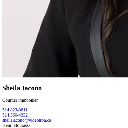
Sheila Iacono
Courtier immobilier
514 823-8611
514 360-4332
sheilaiacono@videotron.ca
Henri-Bourassa